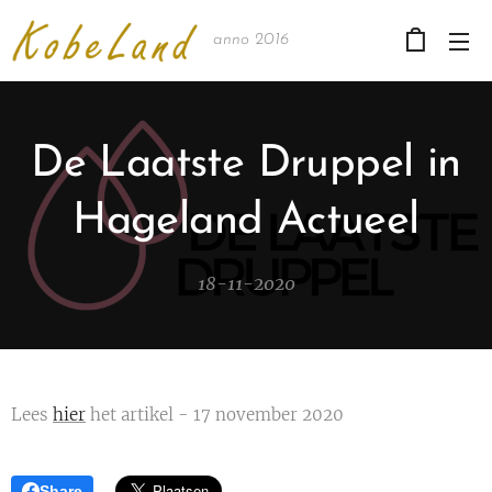
anno 2016
De Laatste Druppel in
Hageland Actueel
18-11-2020
Lees
hier
het artikel - 17 november 2020
Share