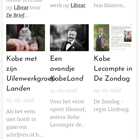
werk op
Librar
.
hun klanten
op
Librar
voor
vanuit een
De Brief
,
eigen kracht.
geschreven
door auteur
Kobe
Lecompte
.
Kobe met
Een
Kobe
zijn
avondje
Lecompte in
Uilenwerkgroep
KobeLand
De Zondag
Landen
14-05-2026
04-05-2026
02-06-2026
Voor het eerst
De Zondag -
opent filosoof,
regio Limburg.
Als het eens
auteur Kobe
niet hoeft te
Lecompte de
gaan om
deuren van zijn
schrijven of het