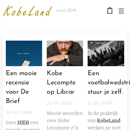
anno 2016
Een mooie
Kobe
Een
recensie
Lecompte
voetbalwedstri
voor De
op Librar
stuur je zelf.
Brief
22-07-2026
11-07-2026
22-07-2026
Mooie woorden
In de praktijk
over Kobe
van
KobeLand
Lees
HIER
een
Lecompte z'n
werken ze met
mooie recensie