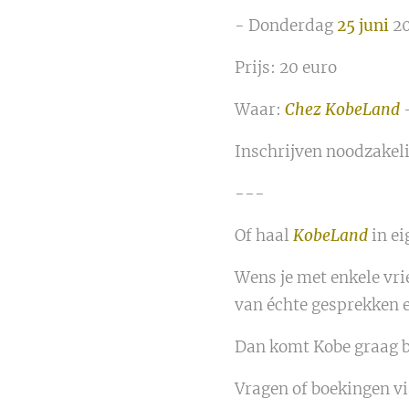
- Donderdag
25 juni
20
Prijs: 20 euro
Waar:
Chez KobeLand
-
Inschrijven noodzakeli
---
Of haal
KobeLand
in ei
Wens je met enkele vr
van échte gesprekken e
Dan komt Kobe graag bi
Vragen of boekingen v