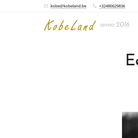
kobe@kobeland.be
+32480629836
anno 2016
E