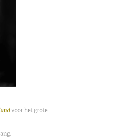
land
voor het grote
gang.