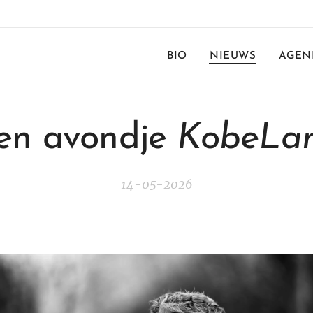
BIO
NIEUWS
AGEN
en avondje
KobeLa
14-05-2026