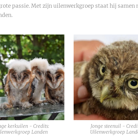
grote passie. Met zijn uilenwerkgroep staat hij samen 
anden.
nge kerkuilen - Credits:
Jonge steenuil - Credi
ilenwerkgroep Landen
Uilenwerkgroep Land