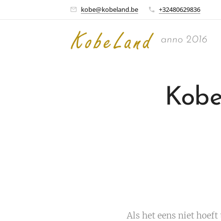
kobe@kobeland.be
+32480629836
anno 2016
Kobe
Als het eens niet hoef