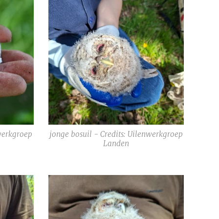
nwerkgroep
jonge bosuil - Credits: Uilenwerkgroep
Landen