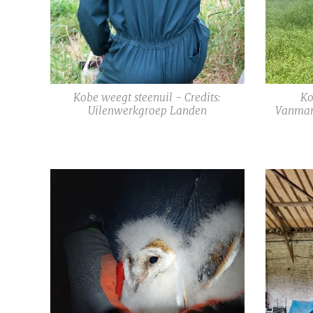
Kobe weegt steenuil - Credits:
Ko
Uilenwerkgroep Landen
Vanmar