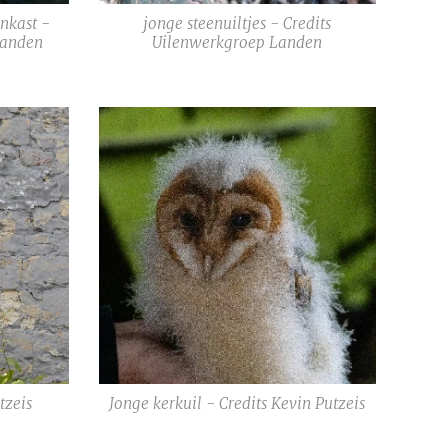
enkast -
jonge steenuiltjes - Credits
Landen
Uilenwerkgroep Landen
tzeis
Jonge kerkuil - Credits Kevin Putzeis