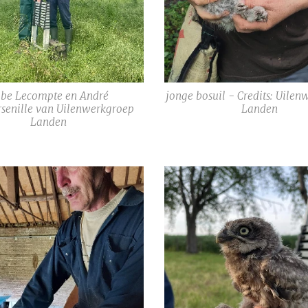
be Lecompte en André
jonge bosuil - Credits: Uile
senille van Uilenwerkgroep
Landen
Landen