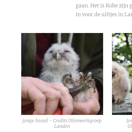
gaan. Het is Kobe zijn 
in voor de uiltjes in L
jonge bosuil - Credits Uilenwerkgroep
Jo
Landen
U