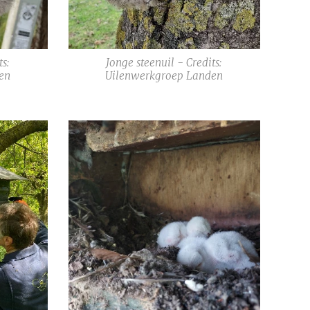
ts:
Jonge steenuil - Credits:
en
Uilenwerkgroep Landen