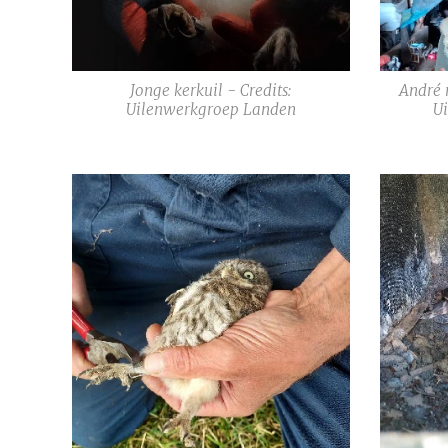
Jonge kerkuil - Credits:
André m
Uilenwerkgroep Landen
U