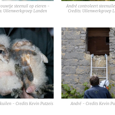
rouwtje steenuil op eieren -
André controleert steenuil
ts: Uilenwerkgroep Landen
Credits: Uilenwerkgroep 
kuilen - Credits Kevin Putzeis
André - Credits Kevin Pu