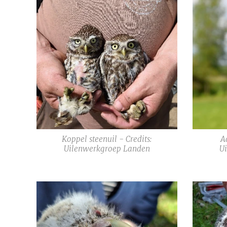
Koppel steenuil - Credits:
A
Uilenwerkgroep Landen
U