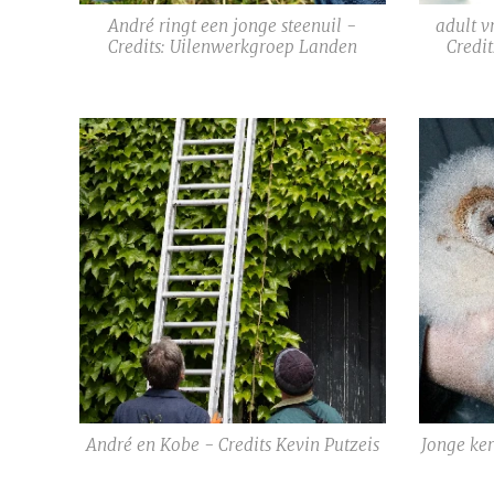
André ringt een jonge steenuil -
adult v
Credits: Uilenwerkgroep Landen
Credi
André en Kobe - Credits Kevin Putzeis
Jonge ker