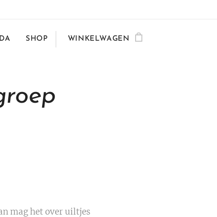
DA
SHOP
WINKELWAGEN
groep
an mag het over uiltjes