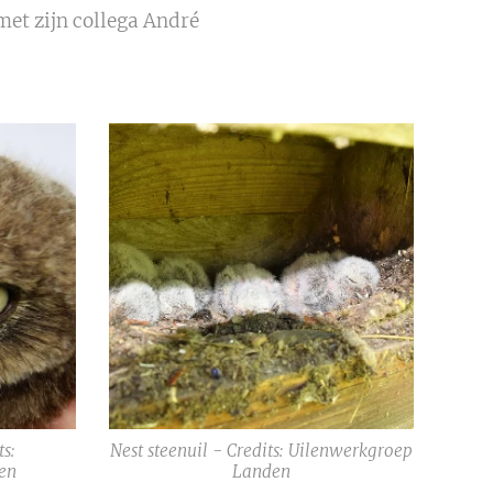
met zijn collega André
ts:
Nest steenuil - Credits: Uilenwerkgroep
en
Landen