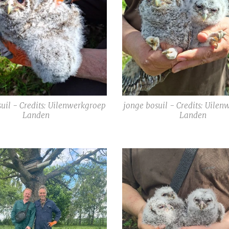
uil - Credits: Uilenwerkgroep
jonge bosuil - Credits: Uile
Landen
Landen