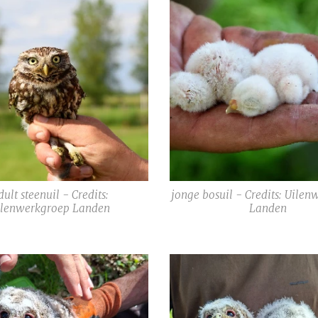
dult steenuil - Credits:
jonge bosuil - Credits: Uile
ilenwerkgroep Landen
Landen