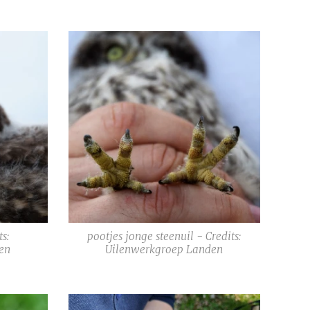
ts:
pootjes jonge steenuil - Credits:
en
Uilenwerkgroep Landen