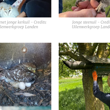
et jonge kerkuil - Credits:
Jonge steenuil - Credi
ilenwerkgroep Landen
Uilenwerkgroep Land