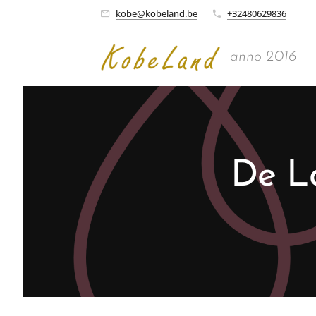
kobe@kobeland.be
+32480629836
anno 2016
De L