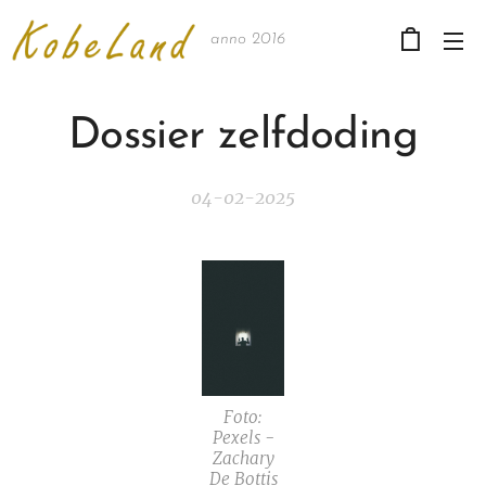
anno 2016
Dossier zelfdoding
04-02-2025
Foto:
Pexels -
Zachary
De Bottis