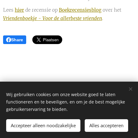
Lees
hier
de recensie op
Boekrecensiesblog
over het
Vriendenboekje - Voor de allerbeste vrienden
.
Share
Wij gebruiken cookies om onze website goed te laten
functioneren en te beveiligen, en om je de best mogelijke
gebruikerservaring te bieden.
Alle rechten voorbehouden 2026
Accepteer alleen noodzakelijke
Alles accepteren
Mogelijk gemaakt door
Webnode
Cookies