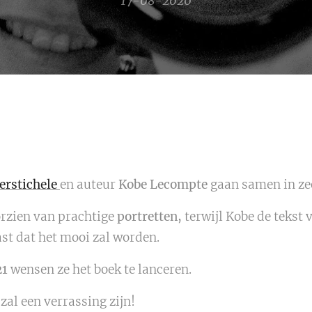
17-08-2020
erstichele
en auteur
Kobe Lecompte
gaan samen in ze
orzien van prachtige
portretten,
terwijl Kobe de tekst 
st dat het mooi zal worden.
21
wensen ze het boek te lanceren.
zal een verrassing zijn!