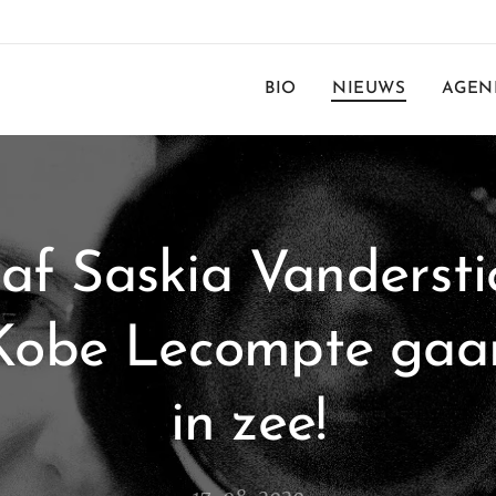
BIO
NIEUWS
AGEN
af Saskia Vandersti
 Kobe Lecompte gaa
in zee!