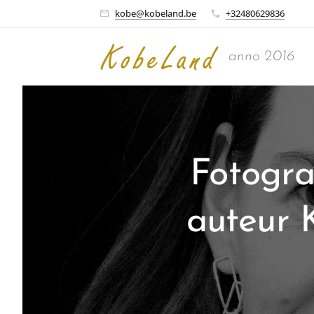
kobe@kobeland.be
+32480629836
anno 2016
Fotogra
auteur