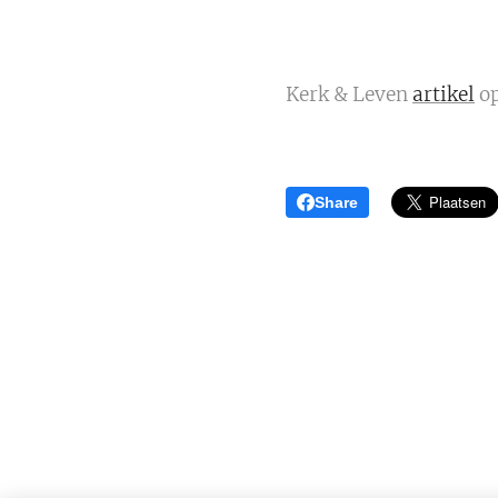
Kerk & Leven
artikel
op
Share