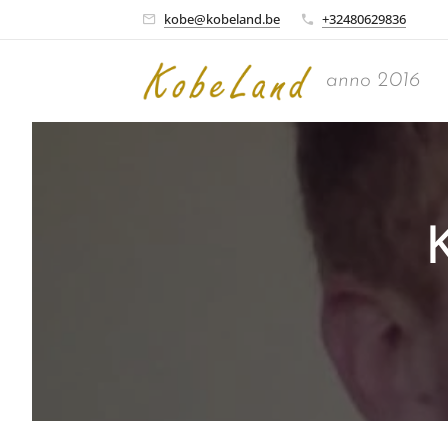
kobe@kobeland.be
+32480629836
anno 2016