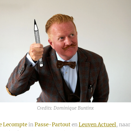
Credits: Dominique Buntinx
e Lecompte
in
Passe-Partout
en
Leuven Actueel
, naa