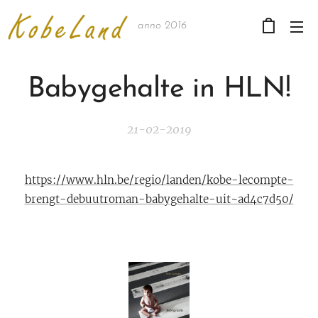
anno 2016
Babygehalte in HLN!
21-02-2019
https://www.hln.be/regio/landen/kobe-lecompte-
brengt-debuutroman-babygehalte-uit~ad4c7d50/