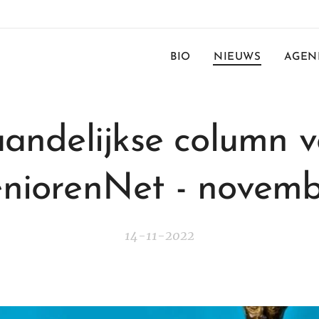
BIO
NIEUWS
AGEN
andelijkse column v
niorenNet - novem
14-11-2022