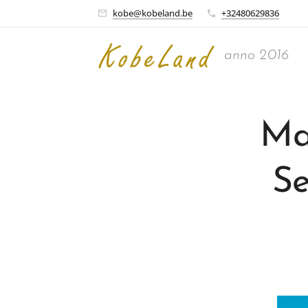
kobe@kobeland.be
+32480629836
anno 2016
Ma
Se