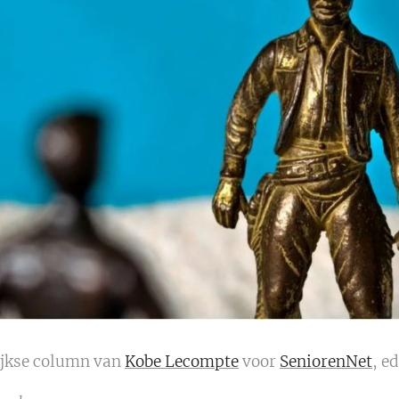
jkse column van
Kobe Lecompte
voor
SeniorenNet
, e