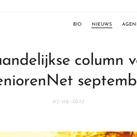
BIO
NIEUWS
AGEN
andelijkse column v
eniorenNet septemb
07-09-2022