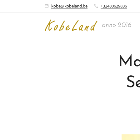
kobe@kobeland.be
+32480629836
anno 2016
Ma
S