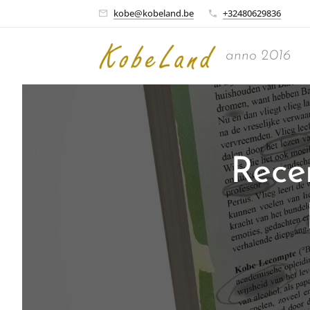
kobe@kobeland.be
+32480629836
anno 2016
Rece