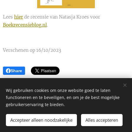
Lees
hier
de recensie van Natasja Kroes voor
Boekrecensieblog.nl
.
Verschenen op 16/10/2023
Share
Wij gebruiken cookies om onze website goed te laten
functioneren en te beveiligen, en om je de best mogelijke
gebruikerservaring te bieden.
Alle rechten voorbehouden 2026
Accepteer alleen noodzakelijke
Alles accepteren
Mogelijk gemaakt door
Webnode
Cookies