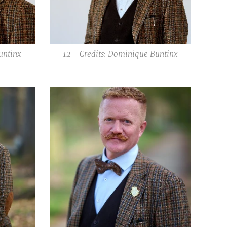
untinx
12 - Credits: Dominique Buntinx