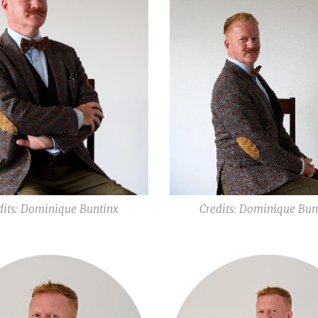
dits: Dominique Buntinx
Credits: Dominique Bun