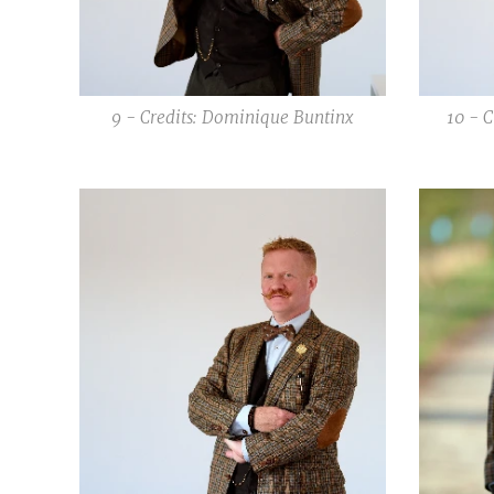
9 - Credits: Dominique Buntinx
10 - 