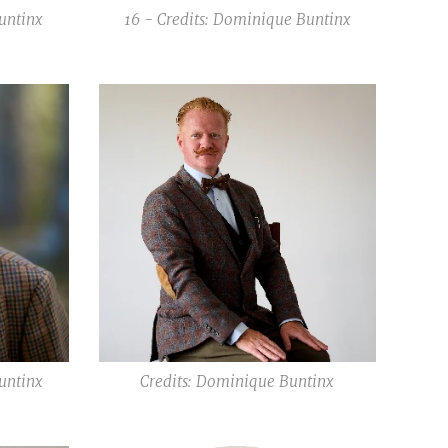
untinx
16 - Credits: Dominique Buntinx
untinx
Credits: Dominique Buntinx