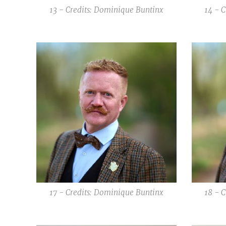
13 - Credits: Dominique Buntinx
14 - 
17 - Credits: Dominique Buntinx
18 - 