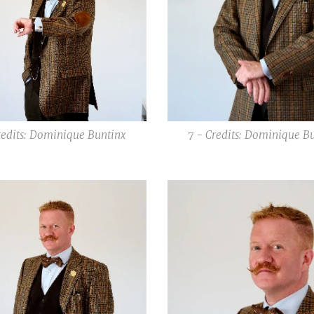
redits: Dominique Buntinx
7 - Credits: Dominique B