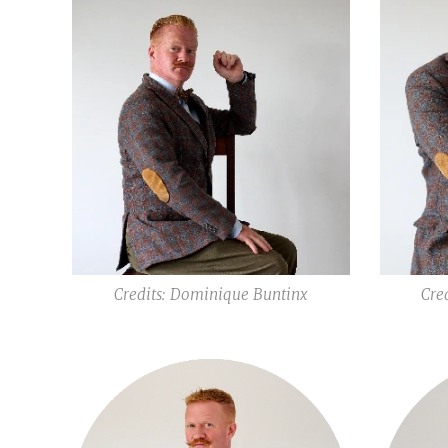
Credits: Dominique Buntinx
Cre