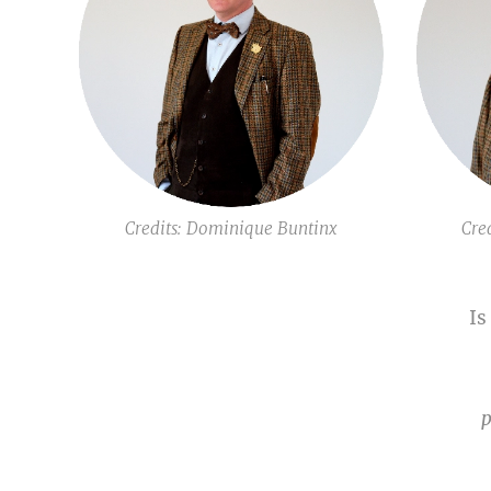
Credits: Dominique Buntinx
Cre
Is
p