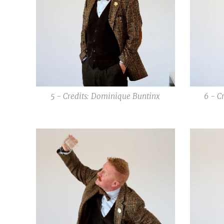
5 - Credits: Dominique Buntinx
6 - C