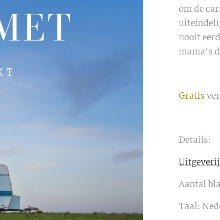
om de car
uiteindeli
nooit eerd
mama's di
Gratis
ver
Details:
Uitgeveri
Aantal bl
Taal: Ned