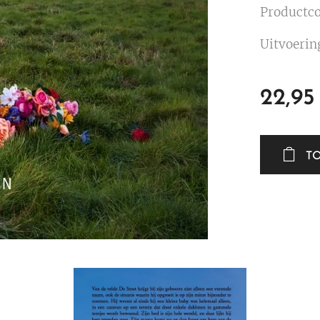
Productc
Uitvoerin
22,95
T