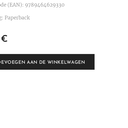
ode (EAN): 9789464629330
g: Paperback
€
OEVOEGEN AAN DE WINKELWAGEN