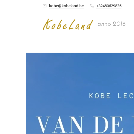
kobe@kobeland.be
+32480629836
anno 2016