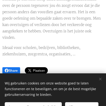
over de persoon tegenover jou én zorgt ervoor dat je die
persoon anders dan voordien gaat ervaren. Het is een
goede oefening om bepaalde zaken over te brengen. Men
kan overtuigen of verliezen door het verkeerde oog
aangekeken te hebben. Overtuigen is het juiste ook
vinden.
Ideaal voor scholen, bedrijven, bibliotheken,
ziekenhuizen, zorgcentra, organisaties, ...
Share
Wij gebruiken cookies om onze website goed te laten
functioneren en te beveiligen, en om je de best mogelijke
gebruikerservaring te bieden.
Alle rechten voorbehouden 2026