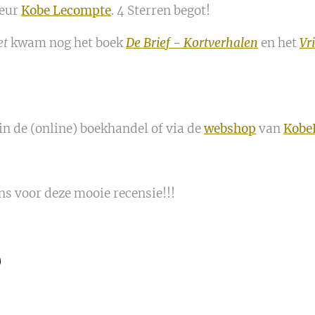
teur
Kobe Lecompte
. 4 Sterren begot!
et
kwam nog het boek
De Brief - Kortverhalen
en het
Vr
in de (online) boekhandel of via de
webshop
van
Kobe
s voor deze mooie recensie!!!