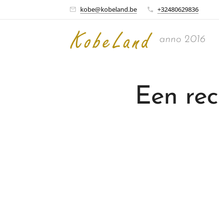
kobe@kobeland.be
+32480629836
anno 2016
Een rec