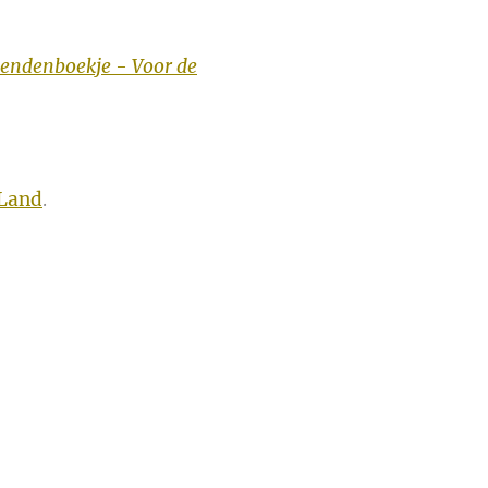
iendenboekje - Voor de
Land
.