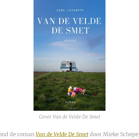
Cover Van de Velde De Smet
rond de roman
Van de Velde De Smet
door Mieke Schepe