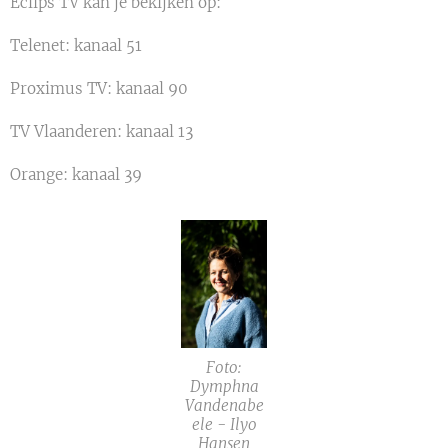
Eclips TV kan je bekijken op:
Telenet: kanaal 51
Proximus TV: kanaal 90
TV Vlaanderen: kanaal 13
Orange: kanaal 39
Foto:
Dymphna
Vandenabe
ele - Ilyo
Hansen