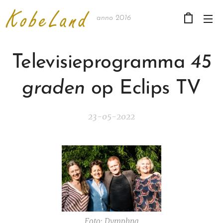
anno 2016
Televisieprogramma
45
graden
op Eclips TV
23-05-2022
Foto: Dymphna